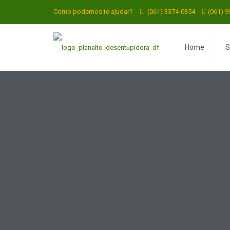
Como podemos te ajudar?
(061) 3374-0354
(061) 
Home
S